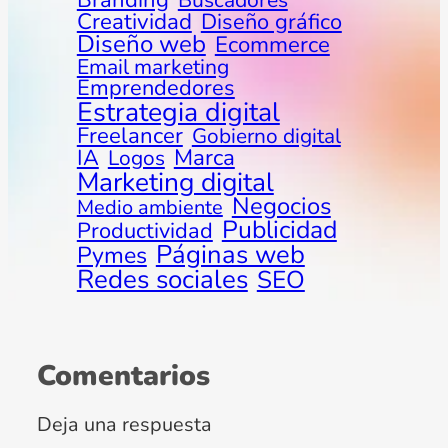
Branding
Buscadores
Creatividad
Diseño gráfico
Diseño web
Ecommerce
Email marketing
Emprendedores
Estrategia digital
Freelancer
Gobierno digital
Marca
IA
Logos
Marketing digital
Negocios
Medio ambiente
Publicidad
Productividad
Páginas web
Pymes
Redes sociales
SEO
Comentarios
Deja una respuesta