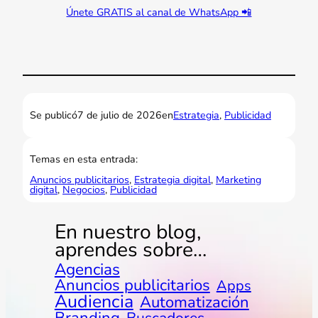
Únete GRATIS al canal de WhatsApp 📲
Se publicó
7 de julio de 2026
en
Estrategia
, 
Publicidad
Temas en esta entrada:
Anuncios publicitarios
, 
Estrategia digital
, 
Marketing
digital
, 
Negocios
, 
Publicidad
En nuestro blog,
aprendes sobre…
Agencias
Anuncios publicitarios
Apps
Audiencia
Automatización