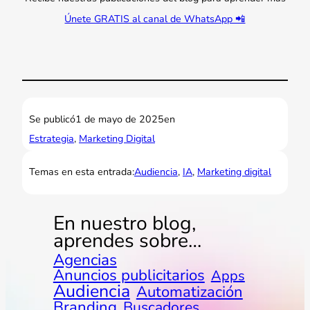
Únete GRATIS al canal de WhatsApp 📲
Se publicó
1 de mayo de 2025
en
Estrategia
, 
Marketing Digital
Temas en esta entrada:
Audiencia
, 
IA
, 
Marketing digital
En nuestro blog,
aprendes sobre…
Agencias
Anuncios publicitarios
Apps
Audiencia
Automatización
Branding
Buscadores