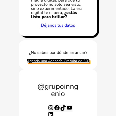
magia digital, para que tu
proyecto no solo sea visto,
sino experimentado. La era
digital te espera,
¿estás
listo para brillar?
Déjanos tus datos
¿No sabes por dónde arrancar?
Agenda una Asesoría Gratuita de 30´
@grupoinng
enio
I
F
T
Y
n
a
i
o
L
s
c
k
u