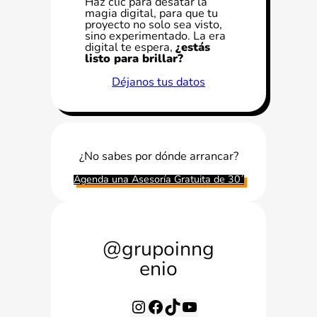
Haz clic para desatar la
magia digital, para que tu
proyecto no solo sea visto,
sino experimentado. La era
digital te espera,
¿estás
listo para brillar?
Déjanos tus datos
¿No sabes por dónde arrancar?
Agenda una Asesoría Gratuita de 30´
@grupoinng
enio
I
F
T
Y
n
a
i
o