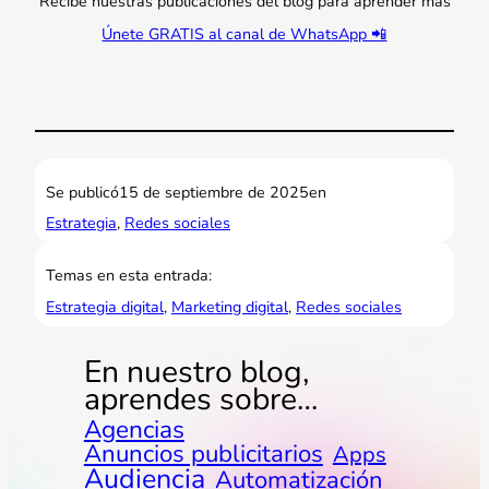
Recibe nuestras publicaciones del blog para aprender más
Únete GRATIS al canal de WhatsApp 📲
Se publicó
15 de septiembre de 2025
en
Estrategia
, 
Redes sociales
Temas en esta entrada:
Estrategia digital
, 
Marketing digital
, 
Redes sociales
En nuestro blog,
aprendes sobre…
Agencias
Anuncios publicitarios
Apps
Audiencia
Automatización