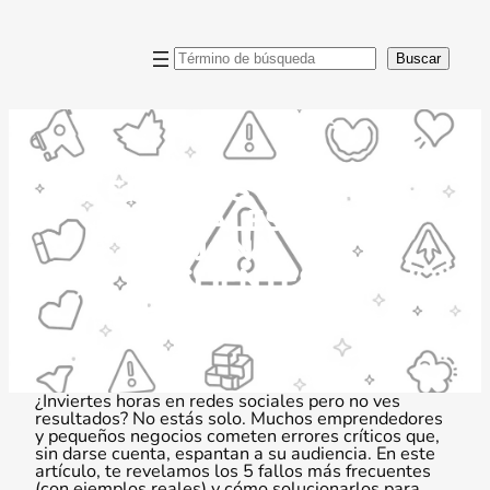
Saltar
al
contenido
Buscar
Buscar
5 ERRORES EN REDES
SOCIALES QUE
ALEJAN A TUS
CLIENTES
POTENCIALES
¿Inviertes horas en redes sociales pero no ves
resultados? No estás solo. Muchos emprendedores
y pequeños negocios cometen errores críticos que,
sin darse cuenta, espantan a su audiencia. En este
artículo, te revelamos los 5 fallos más frecuentes
(con ejemplos reales) y cómo solucionarlos para