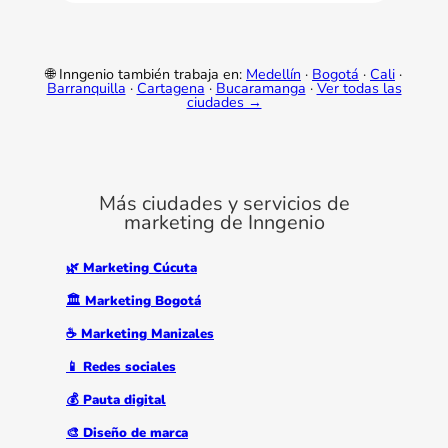
🌐 Inngenio también trabaja en:
Medellín
·
Bogotá
·
Cali
·
Barranquilla
·
Cartagena
·
Bucaramanga
·
Ver todas las
ciudades →
Más ciudades y servicios de
marketing de Inngenio
🌿 Marketing Cúcuta
🏛️ Marketing Bogotá
☕ Marketing Manizales
📱 Redes sociales
💰 Pauta digital
🎨 Diseño de marca