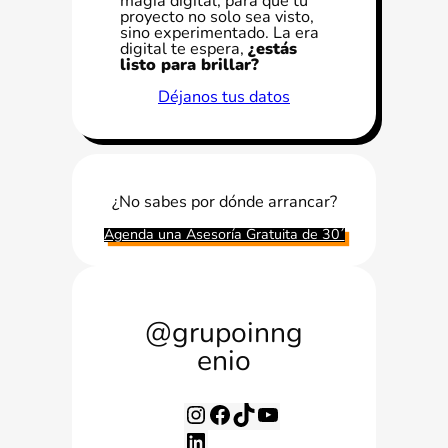
magia digital, para que tu
proyecto no solo sea visto,
sino experimentado. La era
digital te espera,
¿estás
listo para brillar?
Déjanos tus datos
¿No sabes por dónde arrancar?
Agenda una Asesoría Gratuita de 30´
@grupoinng
enio
I
F
T
Y
n
a
i
o
L
s
c
k
u